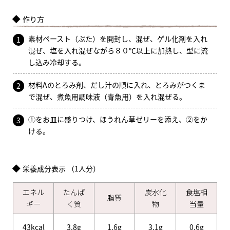
作り方
素材ペースト（ぶた）を開封し、混ぜ、ゲル化剤を入れ
1
混ぜ、塩を入れ混ぜながら８０℃以上に加熱し、型に流
し込み冷却する。
材料Aのとろみ剤、だし汁の順に入れ、とろみがつくま
2
で混ぜ、煮魚用調味液（青魚用）を入れ混ぜる。
①をお皿に盛りつけ、ほうれん草ゼリーを添え、②をか
3
ける。
栄養成分表示 （1人分）
エネル
たんぱ
炭水化
食塩相
脂質
ギー
く質
物
当量
43kcal
3.8g
1.6g
3.1g
0.6g