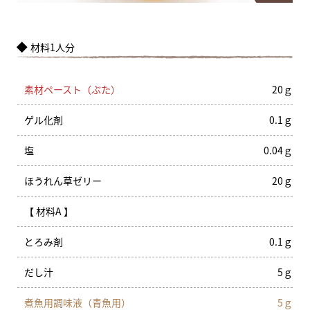
材料1人分
素材ペースト（ぶた）
20ｇ
ゲル化剤
0.1ｇ
塩
0.04ｇ
ほうれん草ゼリー
20ｇ
【 材料A 】
とろみ剤
0.1ｇ
だし汁
5ｇ
煮魚用調味液（青魚用）
5ｇ