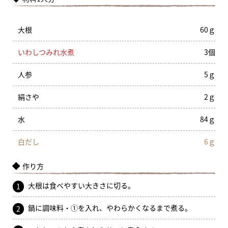
大根
60ｇ
いわしつみれ水煮
3個
人参
5ｇ
絹さや
2ｇ
水
84ｇ
白だし
6ｇ
作り方
大根は食べやすい大きさに切る。
1
鍋に調味料・①を入れ、やわらかくなるまで煮る。
2