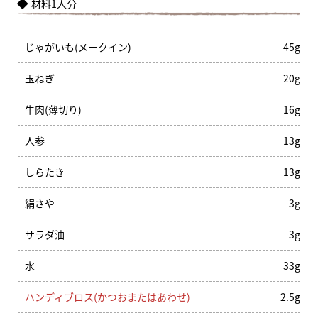
材料1人分
じゃがいも(メークイン)
45g
玉ねぎ
20g
牛肉(薄切り)
16g
人参
13g
しらたき
13g
絹さや
3g
サラダ油
3g
水
33g
ハンディブロス(かつおまたはあわせ)
2.5g