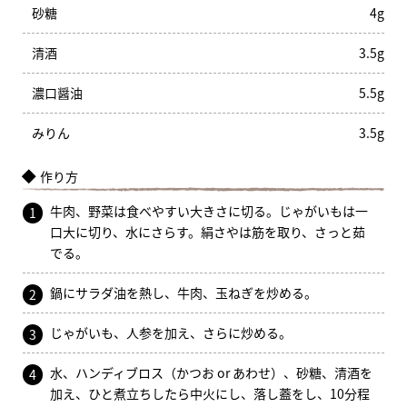
砂糖
4g
清酒
3.5g
濃口醤油
5.5g
みりん
3.5g
作り方
牛肉、野菜は食べやすい大きさに切る。じゃがいもは一
1
口大に切り、水にさらす。絹さやは筋を取り、さっと茹
でる。
鍋にサラダ油を熱し、牛肉、玉ねぎを炒める。
2
じゃがいも、人参を加え、さらに炒める。
3
水、ハンディブロス（かつお or あわせ）、砂糖、清酒を
4
加え、ひと煮立ちしたら中火にし、落し蓋をし、10分程