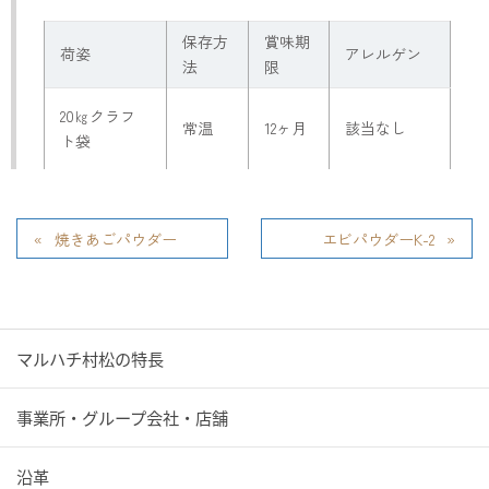
保存方
賞味期
荷姿
アレルゲン
法
限
20㎏クラフ
常温
12ヶ月
該当なし
ト袋
焼きあごパウダー
エビパウダーK-2
マルハチ村松の特長
事業所・グループ会社・店舗
沿革