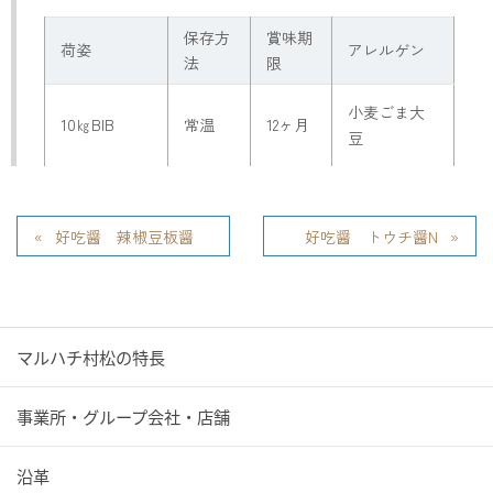
保存方
賞味期
荷姿
アレルゲン
法
限
小麦ごま大
10㎏BIB
常温
12ヶ月
豆
好吃醤 辣椒豆板醤
好吃醤 トウチ醤N
マルハチ村松の特長
事業所・グループ会社・店舗
沿革