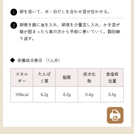
卵を溶いて、水・白だしを合わせ混ぜ合わせる。
1
卵焼き器に油を入れ、卵液を少量流し入れ、かき混ぜ
2
縁が固まったら奥の方から手前に巻いていく。数回繰
り返す。
栄養成分表示 （1人分）
エネル
たんぱ
炭水化
食塩相
脂質
ギー
く質
物
当量
105kcal
6.2g
8.2g
0.4g
0.5g