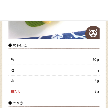
材料1人分
卵
50ｇ
油
3ｇ
水
15ｇ
白だし
2ｇ
作り方