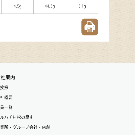
4.5g
44.3g
3.1g
会社案内
挨拶
社概要
員一覧
ルハチ村松の歴史
業所・グループ会社・店舗