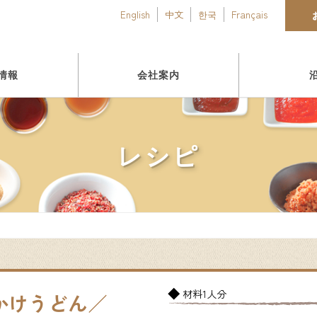
English
中文
한국
Français
情報
会社案内
レシピ
材料1人分
かけうどん