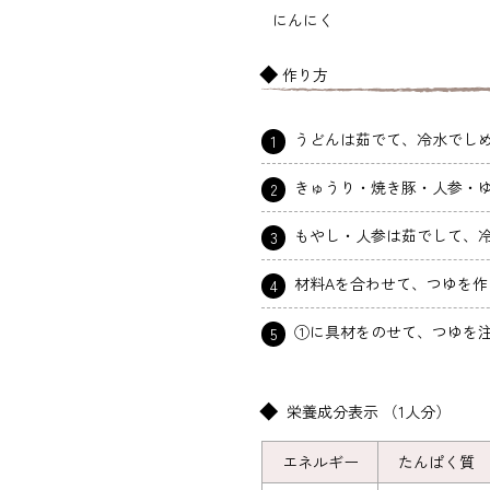
にんにく
作り方
うどんは茹でて、冷水でし
1
きゅうり・焼き豚・人参・
2
もやし・人参は茹でして、
3
材料Aを合わせて、つゆを作
4
①に具材をのせて、つゆを
5
栄養成分表示 （1人分）
エネルギー
たんぱく質