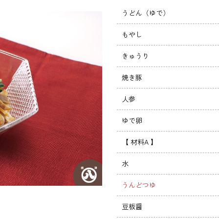
うどん（ゆで）
もやし
きゅうり
焼き豚
人参
ゆで卵
【 材料A 】
水
うんどつゆ
豆板醤