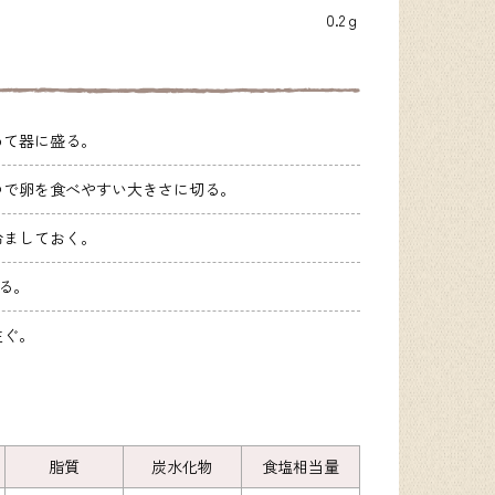
0.2ｇ
めて器に盛る。
ゆで卵を食べやすい大きさに切る。
冷ましておく。
る。
注ぐ。
脂質
炭水化物
食塩相当量