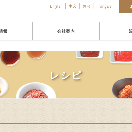
English
中文
한국
Français
情報
会社案内
レシピ