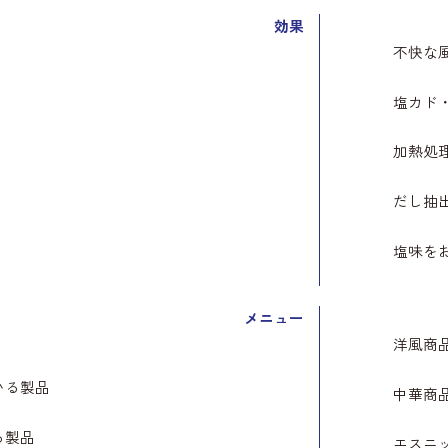
効果
不快な
塩カド
加熱処
だし抽
塩味を
メニュー
洋風商
いる製品
中華商
る製品
エスニ