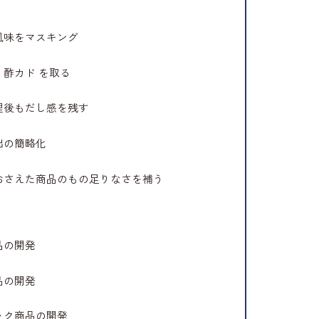
風味をマスキング
・酢カド を取る
理後もだし感を残す
出の簡略化
おさえた商品のもの足りなさを補う
品の開発
品の開発
ック商品の開発