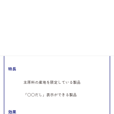
味
立ち上がりの味を強化
コクと厚みをアップ
肉質感をアップ
特長
主原料の産地を限定している製品
「○○だし」表示ができる製品
効果