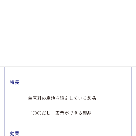
味
立ち上がりの味を強化
コクと厚みをアップ
肉質感をアップ
特長
主原料の産地を限定している製品
「○○だし」表示ができる製品
効果