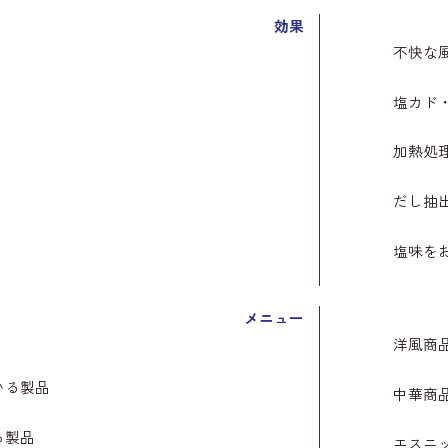
効果
不快な
塩カド
加熱処
だし抽
塩味を
メニュー
洋風商
いる製品
中華商
る製品
エスニ