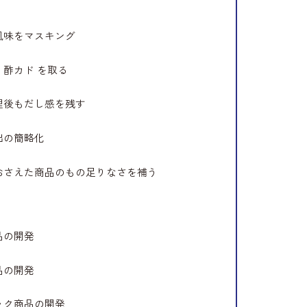
風味をマスキング
・酢カド を取る
理後もだし感を残す
出の簡略化
おさえた商品のもの足りなさを補う
品の開発
品の開発
ック商品の開発