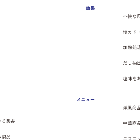
効果
不快な
塩カド
加熱処
だし抽
塩味を
メニュー
洋風商
いる製品
中華商
る製品
エスニ