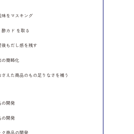
風味をマスキング
・酢カド を取る
理後もだし感を残す
出の簡略化
おさえた商品のもの足りなさを補う
品の開発
品の開発
ック商品の開発