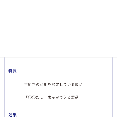
味
立ち上がりの味を強化
コクと厚みをアップ
肉質感をアップ
特長
主原料の産地を限定している製品
「○○だし」表示ができる製品
効果