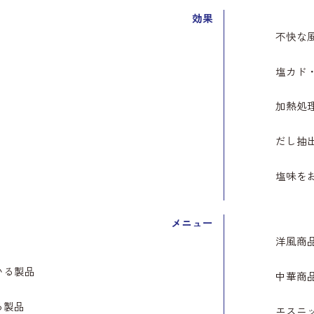
効果
不快な
塩カド
加熱処
だし抽
塩味を
メニュー
洋風商
いる製品
中華商
る製品
エスニ