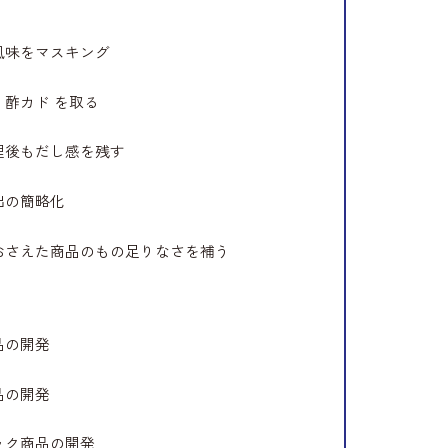
風味をマスキング
・酢カド を取る
理後もだし感を残す
出の簡略化
おさえた商品のもの足りなさを補う
品の開発
品の開発
ック商品の開発