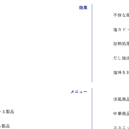
効果
不快な
塩カド
加熱処
だし抽
塩味を
メニュー
洋風商
いる製品
中華商
る製品
エスニ