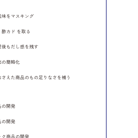
風味をマスキング
・酢カド を取る
理後もだし感を残す
出の簡略化
おさえた商品のもの足りなさを補う
品の開発
品の開発
ック商品の開発