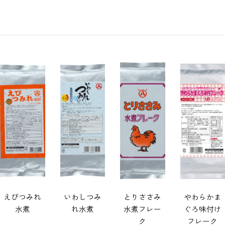
さけフレー
紅ずわいが
あさり水煮
イタヤ貝柱
ク S
に かにフ
フレーク
レーク
えびつみれ
いわしつみ
とりささみ
やわらかま
水煮
れ水煮
水煮フレー
ぐろ味付け
ク
フレーク