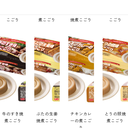
焼さけの煮
さばのみそ
うなぎの蒲
まぐろの煮
こごり
煮こごり
焼煮こごり
こごり
牛のすき焼
ぶたの生姜
チキンカレ
とりの照焼
煮こごり
焼煮こごり
ーの煮こご
煮こごり
り