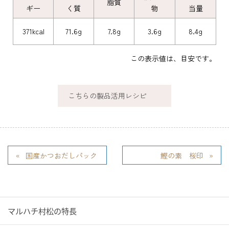
脂質
ギー
く質
物
当量
371kcal
71.6g
7.8g
3.6g
8.4g
この表示値は、目安です。
こちらの製品活用レシピ
国産かつおだしパック
鰹の素 桜印
マルハチ村松の特長