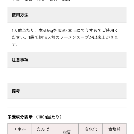
使用方法
1人前当たり、本品55gをお湯300ccにてうすめてご使用く
ださい。1袋で約18人前のラーメンスープが出来上がりま
す。
注意事項
―
備考
栄養成分表示 （100g当たり）
エネル
たんぱ
炭水化
食塩相
脂質