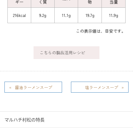
ギー
く質
物
当量
216kcal
9.2g
11.1g
19.7g
11.9g
この表示値は、目安です。
こちらの製品活用レシピ
醤油ラーメンスープ
塩ラーメンスープ
マルハチ村松の特長