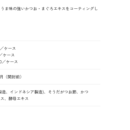
、うま味の強いかつお・まぐろエキスをコーティングし
50／ケース
4／ケース
10／ケース
ヵ月（開封前）
製造、インドネシア製造)、そうだがつお節、かつ
キス、酵母エキス