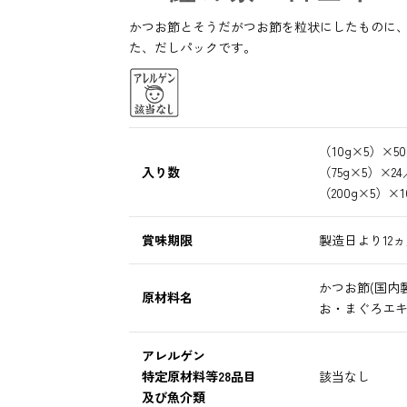
かつお節とそうだがつお節を粒状にしたものに
た、だしパックです。
（10g×5）×
入り数
（75g×5）×2
（200g×5）×
賞味期限
製造日より12
かつお節(国内
原材料名
お・まぐろエ
アレルゲン
特定原材料等28品目
該当なし
及び魚介類