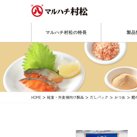
マルハチ村松の特長
製品
HOME
給食・外食様向け製品
だしパック
かつお
鰹