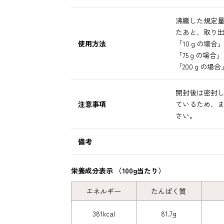
沸騰した規定量
たあと、取り
使用方法
「10ｇの場合」
「75ｇの場合」
「200ｇの場合
開封後は密封
注意事項
ているため、
さい。
備考
栄養成分表示 （100g当たり）
エネルギー
たんぱく質
381kcal
81.7g