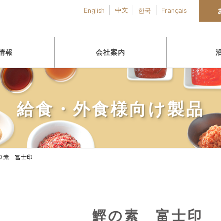
English
中文
한국
Français
情報
会社案内
給食・外食様向け製品
の素 富士印
鰹の素 富士印