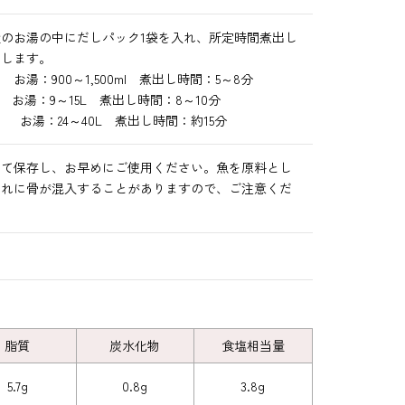
のお湯の中にだしパック1袋を入れ、所定時間煮出し
出します。
 お湯：900～1,500ml 煮出し時間：5～8分
 お湯：9～15L 煮出し時間：8～10分
」 お湯：24～40L 煮出し時間：約15分
して保存し、お早めにご使用ください。魚を原料とし
まれに骨が混入することがありますので、ご注意くだ
脂質
炭水化物
食塩相当量
5.7g
0.8g
3.8g