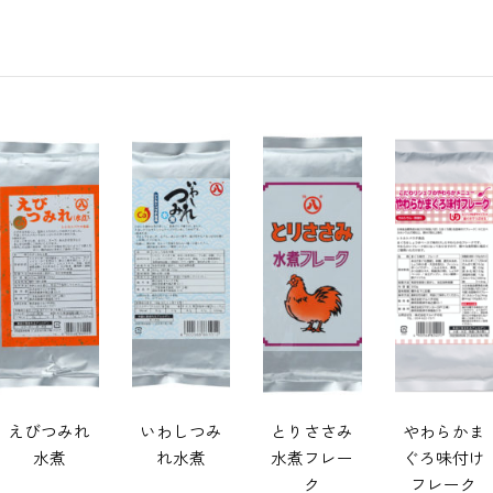
さけフレー
紅ずわいが
あさり水煮
イタヤ貝柱
ク S
に かにフ
フレーク
レーク
えびつみれ
いわしつみ
とりささみ
やわらかま
水煮
れ水煮
水煮フレー
ぐろ味付け
ク
フレーク