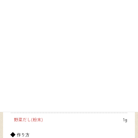
材料1人分
かぼちゃ(冷凍)
60g
水
22g
煮物つゆ(淡色)
10g
野菜だし(粉末)
1g
作り方