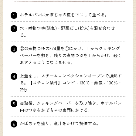
ホテルパンにかぼちゃの皮を下にして並べる。
1
水・煮物つゆ(淡色)・野菜だし(粉末)を混ぜ合わせ
2
る。
②の煮物つゆの3/4量を①にかけ、上からクッキング
3
ペーパーを敷き、残りの煮物つゆを上からかけ、軽く
おさえるようになじませる。
上蓋をし、スチームコンべクションオーブンで加熱す
4
る。【スチコン条件】コンビ：130℃・蒸気：100％・
25分
加熱後、クッキングペーパーを取り除き、ホテルパン
5
内のつゆをかぼちゃの表面にかける。
かぼちゃを盛り、煮汁をかけて提供する。
6