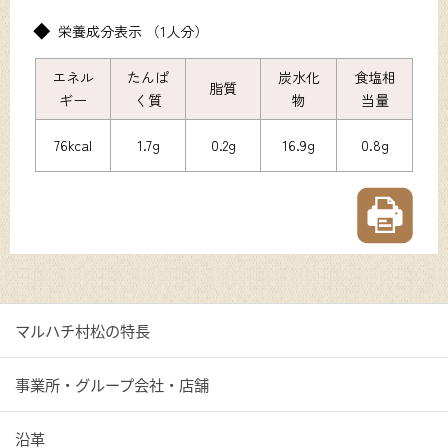
栄養成分表示 （1人分）
エネル
たんぱ
炭水化
食塩相
脂質
ギー
く質
物
当量
76kcal
1.7g
0.2g
16.9g
0.8g
マルハチ村松の特長
事業所・グループ会社・店舗
沿革