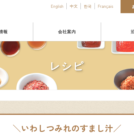
English
中文
한국
Français
情報
会社案内
レシピ
いわしつみれのすまし汁