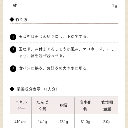
酢
1ｇ
作り方
玉ねぎはみじん切りにし、下ゆでする。
1
玉ねぎ、味付まぐろしょうが風味、マヨネーズ、こし
2
ょう、酢を混ぜ合わせる。
食パンに挟み、お好みの大きさに切る。
3
栄養成分表示 （1人分）
エネル
たんぱ
炭水化
食塩相
脂質
ギー
く質
物
当量
410kcal
14.1g
12.1g
61.0g
2.0g