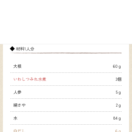
材料1人分
大根
60ｇ
いわしつみれ水煮
3個
人参
5ｇ
絹さや
2ｇ
水
84ｇ
白だし
6ｇ