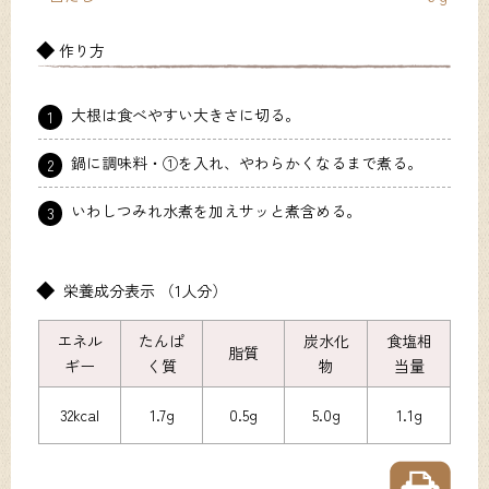
作り方
大根は食べやすい大きさに切る。
1
鍋に調味料・①を入れ、やわらかくなるまで煮る。
2
いわしつみれ水煮を加えサッと煮含める。
3
栄養成分表示 （1人分）
エネル
たんぱ
炭水化
食塩相
脂質
ギー
く質
物
当量
32kcal
1.7g
0.5g
5.0g
1.1g