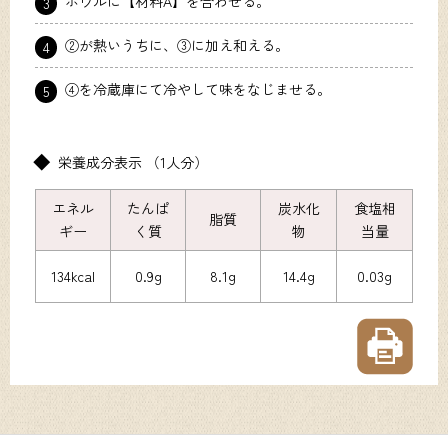
ボウルに【材料A】を合わせる。
3
②が熱いうちに、③に加え和える。
4
④を冷蔵庫にて冷やして味をなじませる。
5
栄養成分表示 （1人分）
エネル
たんぱ
炭水化
食塩相
脂質
ギー
く質
物
当量
134kcal
0.9g
8.1g
14.4g
0.03g