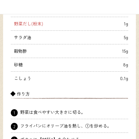
【材料A】
野菜だし(粉末)
1g
サラダ油
5g
穀物酢
15g
砂糖
8g
こしょう
0.1g
作り方
野菜は食べやすい大きさに切る。
1
フライパンにオリーブ油を熱し、①を炒める。
2