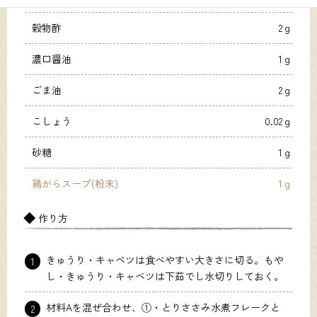
穀物酢
2ｇ
濃口醤油
1ｇ
ごま油
2ｇ
こしょう
0.02ｇ
砂糖
1ｇ
鶏がらスープ(粉末)
1ｇ
作り方
きゅうり・キャベツは食べやすい大きさに切る。もや
1
し・きゅうり・キャベツは下茹でし水切りしておく。
材料Aを混ぜ合わせ、①・とりささみ水煮フレークと
2