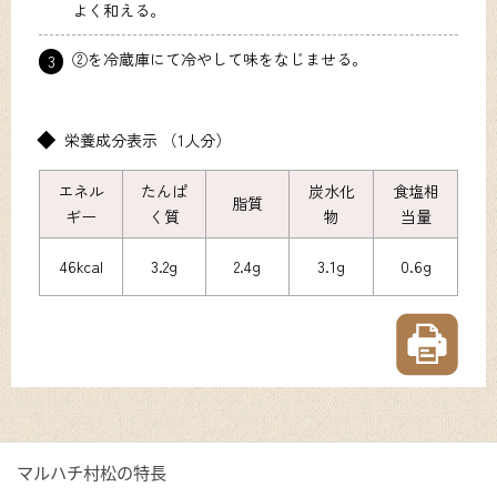
よく和える。
②を冷蔵庫にて冷やして味をなじませる。
3
栄養成分表示 （1人分）
エネル
たんぱ
炭水化
食塩相
脂質
ギー
く質
物
当量
46kcal
3.2g
2.4g
3.1g
0.6g
マルハチ村松の特長