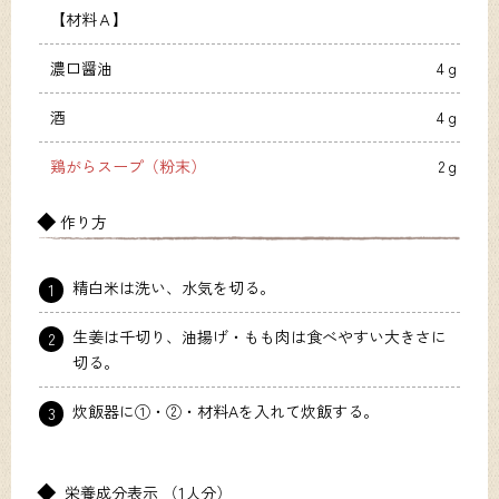
【材料Ａ】
濃口醤油
4ｇ
酒
4ｇ
鶏がらスープ（粉末）
2ｇ
作り方
精白米は洗い、水気を切る。
1
生姜は千切り、油揚げ・もも肉は食べやすい大きさに
2
切る。
炊飯器に①・②・材料Aを入れて炊飯する。
3
栄養成分表示 （1人分）