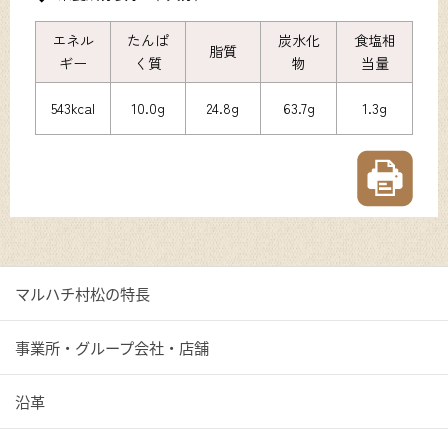
エネル
たんぱ
炭水化
食塩相
脂質
ギー
く質
物
当量
543kcal
10.0g
24.8g
63.7g
1.3g
マルハチ村松の特長
事業所・グループ会社・店舗
沿革