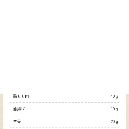
材料1人分
精白米
80ｇ
水
80ｇ
鶏もも肉
40ｇ
油揚げ
10ｇ
生姜
20ｇ