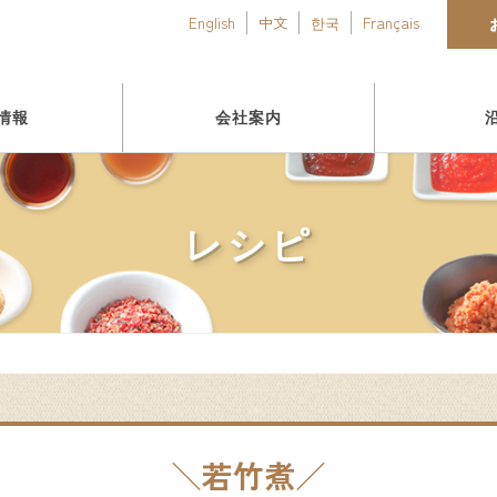
English
中文
한국
Français
情報
会社案内
レシピ
若竹煮