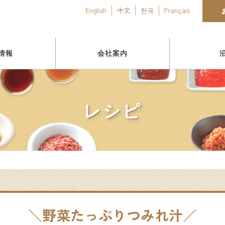
English
中文
한국
Français
情報
会社案内
レシピ
野菜たっぷりつみれ汁