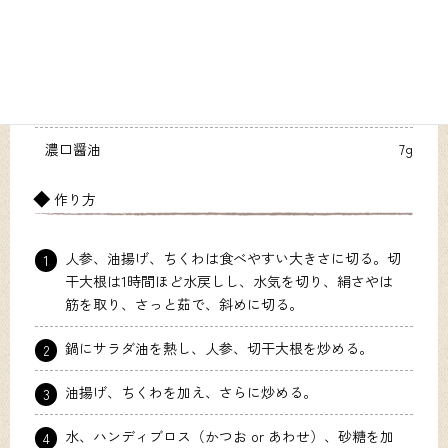
水
42g
ハンディブロス(かつお or あわせ)
3g
砂糖
6.5g
濃口醤油
7g
作り方
人参、油揚げ、ちくわは食べやすい大きさに切る。切
1
干大根は1時間ほど水戻しし、水気を切り、絹さやは
筋を取り、さっと茹で、斜めに切る。
鍋にサラダ油を熱し、人参、切干大根を炒める。
2
油揚げ、ちくわを加え、さらに炒める。
3
水、ハンディブロス（かつお or あわせ）、砂糖を加
4