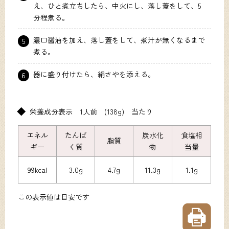
え、ひと煮立ちしたら、中火にし、落し蓋をして、5
分程煮る。
濃口醤油を加え、落し蓋をして、煮汁が無くなるまで
5
煮る。
器に盛り付けたら、絹さやを添える。
6
栄養成分表示 1人前 (138g) 当たり
エネル
たんぱ
炭水化
食塩相
脂質
ギー
く質
物
当量
99kcal
3.0g
4.7g
11.3g
1.1g
この表示値は目安です