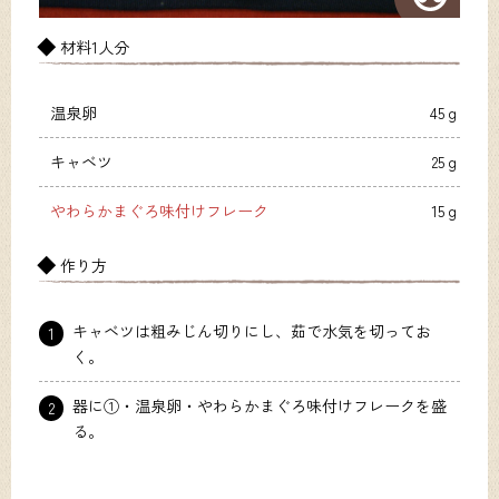
材料1人分
温泉卵
45ｇ
キャベツ
25ｇ
やわらかまぐろ味付けフレーク
15ｇ
作り方
キャベツは粗みじん切りにし、茹で水気を切ってお
1
く。
器に①・温泉卵・やわらかまぐろ味付けフレークを盛
2
る。